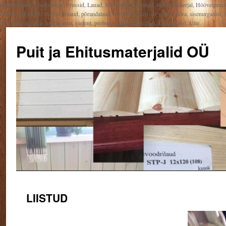
Puitmaterjalid, Saematerjal, Prussid, Lauad, Servamata lepalauad, Höövelmaterjal, Höövelpru
kruvid, nurgikud, sisevoodrilaud, põrandalaud, soojustus, kivivill, paroc eXtra, sisenurgaliist, v
c24, debora, reikis, metaforma, violent, probex, espak, höövelliist, k-rauta, liist, küte,
Puit ja Ehitusmaterjalid OÜ
Liigu
LIISTUD
sisu
juurde