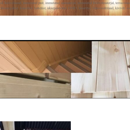
ssid, höövellauad, immutatud puit, immutatud saematerjal, immutatud Höövelmaterjal, terrassi
älisnurgaliist, klaasiliist, katteliist, uksepiirdeliist, OSB3, ümarliist, välisvoodrilaud, kivivil