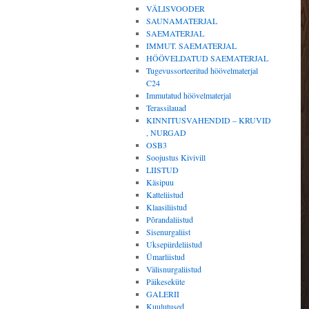
VÄLISVOODER
SAUNAMATERJAL
SAEMATERJAL
IMMUT. SAEMATERJAL
HÖÖVELDATUD SAEMATERJAL
Tugevussorteeritud höövelmaterjal
C24
Immutatud höövelmaterjal
Terassilauad
KINNITUSVAHENDID – KRUVID
, NURGAD
OSB3
Soojustus Kivivill
LIISTUD
Käsipuu
Katteliistud
Klaasiliistud
Põrandaliistud
Sisenurgaliist
Uksepiirdeliistud
Ümarliistud
Välisnurgaliistud
Päikeseküte
GALERII
Kuulutused