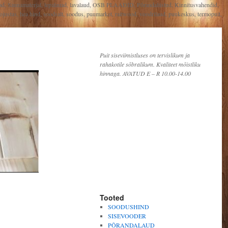
lauad, Saunamaterjal, lepalauad, lavalaud, OSB PLAADID, Põrandaliistud, Kinnitusvahendid,
l, soojustus, hea hind, soodsalt, soodus, puumarket, raitwood, voodrilaud, puukeskus, termopuit,
Puit siseviimistluses on tervislikum ja
rahakotile sõbralikum. Kvaliteet mõistliku
hinnaga. AVATUD E – R 10.00-14.00
Tooted
SOODUSHIND
SISEVOODER
PÕRANDALAUD